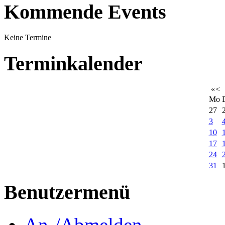
Kommende Events
Keine Termine
Terminkalender
«
<
Mo
27
3
10
17
24
31
Benutzermenü
An-/Abmelden