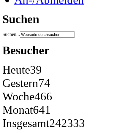
Suchen
Suchen...
Besucher
Heute
39
Gestern
74
Woche
466
Monat
641
Insgesamt
242333