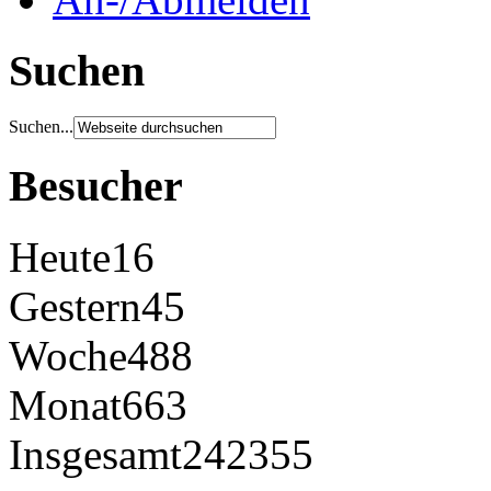
Suchen
Suchen...
Besucher
Heute
16
Gestern
45
Woche
488
Monat
663
Insgesamt
242355