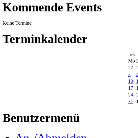
Kommende Events
Keine Termine
Terminkalender
«
<
Mo
27
3
10
17
24
31
Benutzermenü
An-/Abmelden