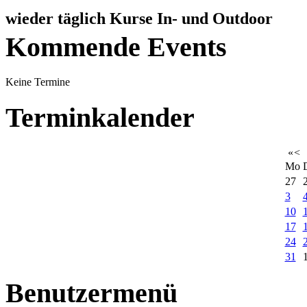
wieder täglich Kurse In- und Outdoor
Kommende Events
Keine Termine
Terminkalender
«
<
Mo
27
3
10
17
24
31
Benutzermenü